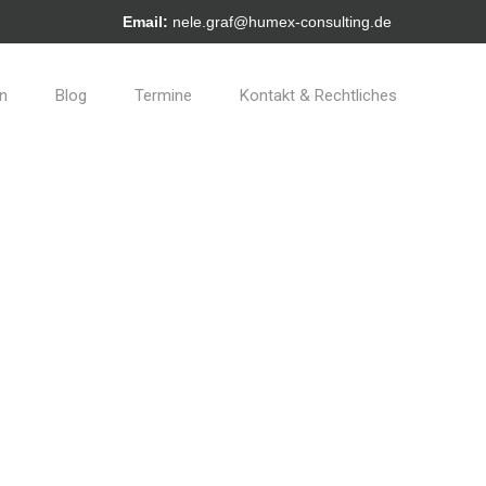
Email:
nele.graf@humex-consulting.de
en
Blog
Termine
Kontakt & Rechtliches