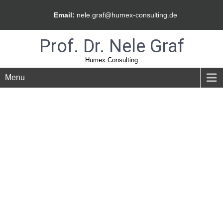
Email:
nele.graf@humex-consulting.de
Prof. Dr. Nele Graf
Humex Consulting
Menu