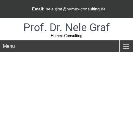
Email:
nele.graf@humex-consulting.de
Prof. Dr. Nele Graf
Humex Consulting
Menu