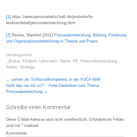
[1]
https://www.personalwirtschaft.de/produkte/hr-
lexikon/detail/personalentwicklung.html
[2]
Becker, Manfred (2011)
Personalentwicklung: Bildung, Förderung
und Organisationsentwicklung in Theorie und Praxis
Uncategorized
,
Broker
,
Förderer
,
Lerncoach
,
Name
,
PE
,
Personalentwicklung
,
Rollen
,
Stratege
Post
←
Lernen als Schlüsselkompetenz in der VUCA-Welt
Geht das nur mir so?… Freie Gedanken zum Thema
navigation
Personalentwicklung
→
Schreibe einen Kommentar
Deine E-Mail-Adresse wird nicht veröffentlicht.
Erforderliche Felder
sind mit
*
markiert
Kommentar