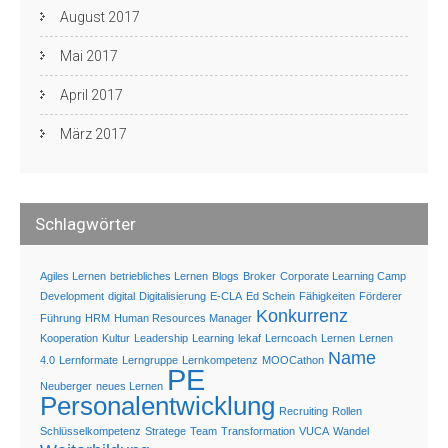
August 2017
Mai 2017
April 2017
März 2017
Schlagwörter
Agiles Lernen
betriebliches Lernen
Blogs
Broker
Corporate Learning Camp
Development
digital
Digitalisierung
E-CLA
Ed Schein
Fähigkeiten
Förderer
Konkurrenz
Führung
HRM
Human Resources Manager
Kooperation
Kultur
Leadership
Learning
lekaf
Lerncoach
Lernen
Lernen
Name
4.0
Lernformate
Lerngruppe
Lernkompetenz
MOOCathon
PE
Neuberger
neues Lernen
Personalentwicklung
Recruiting
Rollen
Schlüsselkompetenz
Stratege
Team
Transformation
VUCA
Wandel