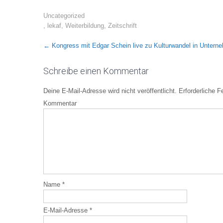
Uncategorized
,
lekaf
,
Weiterbildung
,
Zeitschrift
Post
←
Kongress mit Edgar Schein live zu Kulturwandel in Untern
navigation
Schreibe einen Kommentar
Deine E-Mail-Adresse wird nicht veröffentlicht.
Erforderliche F
Kommentar
Name
*
E-Mail-Adresse
*