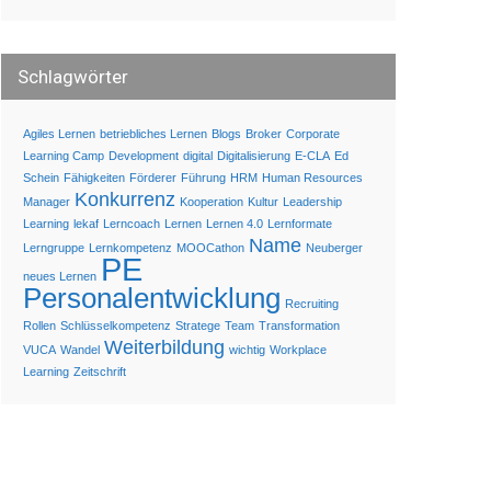
Schlagwörter
Agiles Lernen
betriebliches Lernen
Blogs
Broker
Corporate
Learning Camp
Development
digital
Digitalisierung
E-CLA
Ed
Schein
Fähigkeiten
Förderer
Führung
HRM
Human Resources
Konkurrenz
Manager
Kooperation
Kultur
Leadership
Learning
lekaf
Lerncoach
Lernen
Lernen 4.0
Lernformate
Name
Lerngruppe
Lernkompetenz
MOOCathon
Neuberger
PE
neues Lernen
Personalentwicklung
Recruiting
Rollen
Schlüsselkompetenz
Stratege
Team
Transformation
Weiterbildung
VUCA
Wandel
wichtig
Workplace
Learning
Zeitschrift